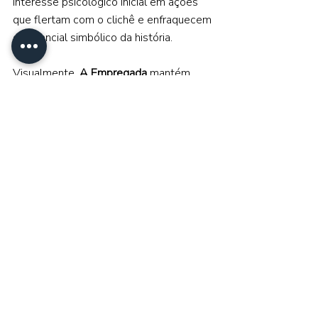
interesse psicológico inicial em ações 
que flertam com o clichê e enfraquecem 
o potencial simbólico da história. 
Visualmente, 
A Empregada 
mantém 
uma estética fria e organizada, 
refletindo a aparência de controle e 
normalidade que encobre relações 
abusivas. A casa funciona como 
personagem silenciosa: limpa demais, 
organizada demais, opressiva demais. 
Apesar de suas irregularidades 
estruturais, o filme encontra força em 
seus temas centrais: poder, 
dependência emocional, violência 
psicológica e as máscaras sociais que 
sustentam relações abusivas. Quando 
confia no trabalho de seus atores e na 