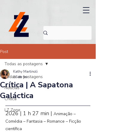
Post
Todas as postagens
Kathy Martinoli
Todas as postagens
16 de fev.
Crítica | A Sapatona
Noticias
Galáctica
Crítica
LZ Zone
2026 | 1 h 27 min | 
Animação – 
Comédia – Fantasia – Romance – Ficção 
científica