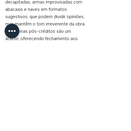
decapitadas, armas improvisadas com 
abacaxis e naves em formatos 
sugestivos, que podem dividir opiniões, 
mas mantêm o tom irreverente da obra. 
Já as cenas pós-créditos são um 
acerto, oferecendo fechamento aos 
personagens sem tirar o frescor da 
narrativa, mostrando crescimento, 
reconciliações implícitas e novos 
caminhos sem deixar muitas pontas 
soltas.   
A Sapatona Galáctica 
não é sutil e nem 
pretende ser. É uma animação que usa 
humor escrachado e simbolismos 
explícitos para falar de temas 
complexos, sempre equilibrando leveza 
e crítica. Pode parecer desorganizado 