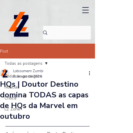
Post
Todas as postagens
Lobisomem Zumbi
Todas as postagens
8 de ago. de 2024
HQs | Doutor Destino
Noticias
domina TODAS as capas
Crítica
de HQs da Marvel em
LZ Zone
outubro