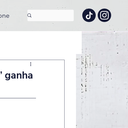
one
” ganha