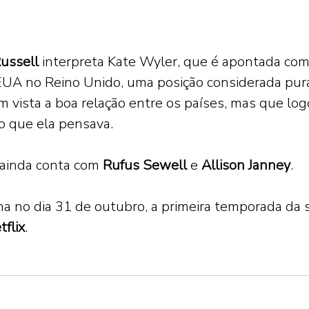
ussell 
interpreta Kate Wyler, que é apontada com
EUA no Reino Unido, uma posição considerada pu
m vista a boa relação entre os países, mas que log
 que ela pensava.  
 ainda conta com 
Rufus Sewell 
e 
Allison Janney
.   
na no dia 31 de outubro, a primeira temporada da sé
tflix
.