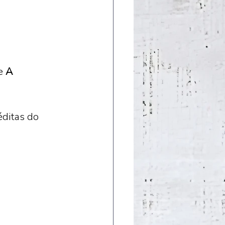
e 
A 
ditas do 