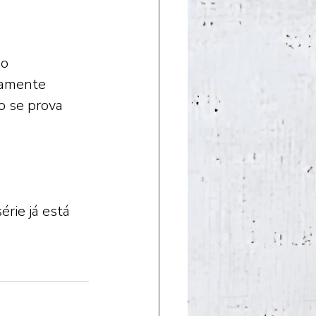
o 
ramente 
o se prova 
rie já está 