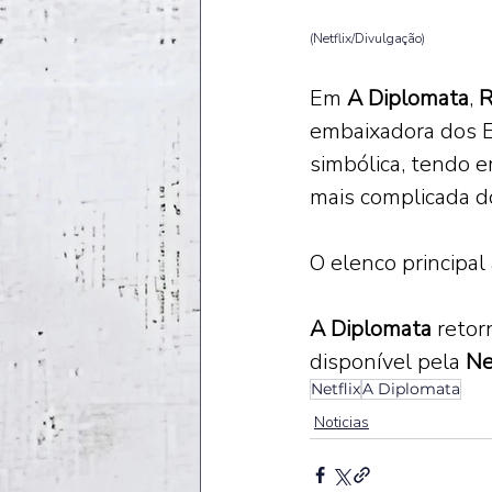
(Netflix/Divulgação)
Em 
A Diplomata
, 
R
embaixadora dos 
simbólica, tendo e
mais complicada do
O elenco principal
A Diplomata 
retor
disponível pela 
Ne
Netflix
A Diplomata
Noticias