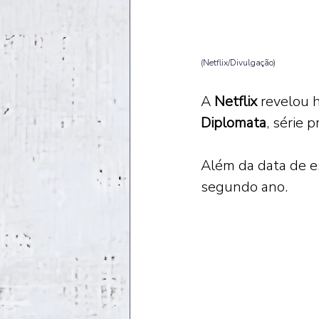
(Netflix/Divulgação)
A 
Netflix 
revelou 
Diplomata
, série 
Além da data de e
segundo ano.  