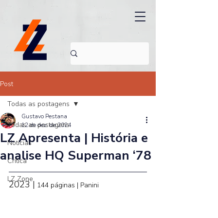
Post
Todas as postagens
Gustavo Pestana
Todas as postagens
12 de dez. de 2024
LZ Apresenta | História e
Noticias
analise HQ Superman ‘78
Crítica
LZ Zone
2023 |
144 páginas | Panini 