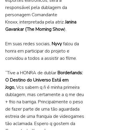
esportes eletrônicos, será a 
responsável pela dublagem da 
personagem Comandante 
Knoxx, interpretada pela atriz 
Janina 
Gavankar (The Morning Show
).  
Em suas redes sociais, 
Nyvy 
falou da 
honra em participar do projeto e 
convidou a todos a assistir ao filme. 
“Tive a HONRA de dublar 
Borderlands: 
O Destino do Universo Está em 
Jogo,
 Vcs sabem q ñ é minha primeira 
dublagem, mas certamente a q me deu 
+ frio na barriga. Principalmente o peso 
de fazer parte de uma tão aguardada 
estreia de uma franquia de videogames 
tão aclamada. Espero q gostem da 