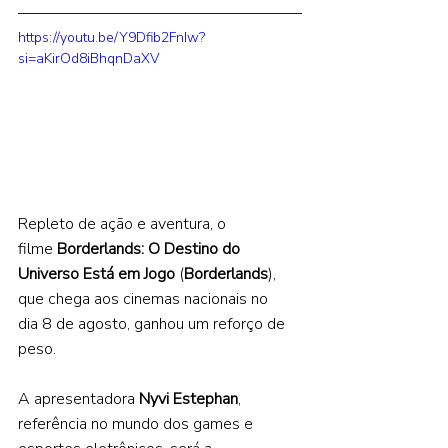
https://youtu.be/Y9Dfib2FnIw?
si=aKirOd8iBhqnDaXV 
Repleto de ação e aventura, o 
filme 
Borderlands: O Destino do 
Universo Está em Jogo
 (
Borderlands
), 
que chega aos cinemas nacionais no 
dia 8 de agosto, ganhou um reforço de 
peso.  
A apresentadora 
Nyvi Estephan
, 
referência no mundo dos games e 