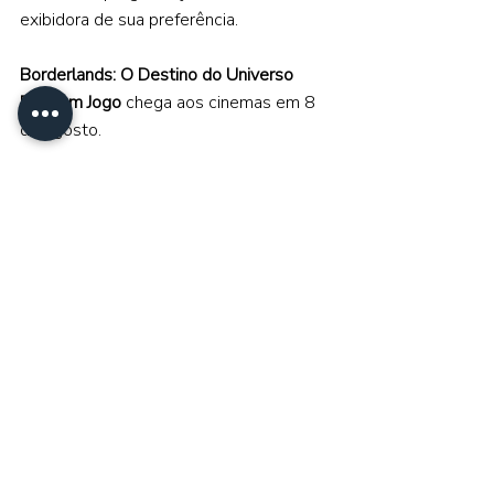
exibidora de sua preferência.  
Borderlands: O Destino do Universo 
Está em Jogo
 chega aos cinemas em 8 
de agosto.
https://youtu.be/IGSRbTpTwUQ?
si=jgUibLNtZyevC_y7
Paris Filmes
Borderlands: O Destino do Universo Está em Jogo
Borderlands
Nyvi Estephan
Noticias