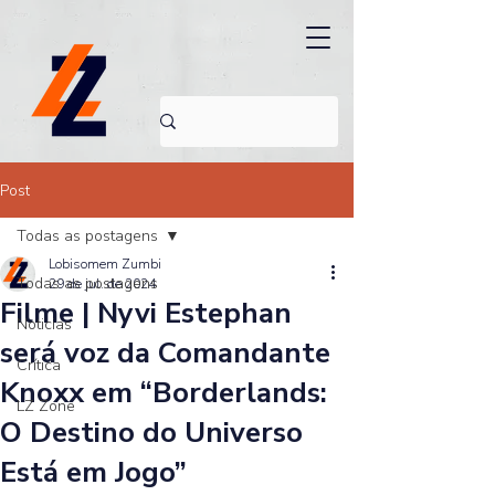
Post
Todas as postagens
Lobisomem Zumbi
Todas as postagens
29 de jul. de 2024
Filme | Nyvi Estephan
Noticias
será voz da Comandante
Crítica
Knoxx em “Borderlands:
LZ Zone
O Destino do Universo
Está em Jogo”