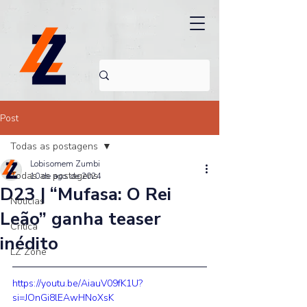
Post
Todas as postagens
Lobisomem Zumbi
Todas as postagens
10 de ago. de 2024
D23 | “Mufasa: O Rei
Noticias
Leão” ganha teaser
Crítica
inédito
LZ Zone
https://youtu.be/AiauV09fK1U?
si=JOnGi8lEAwHNoXsK 