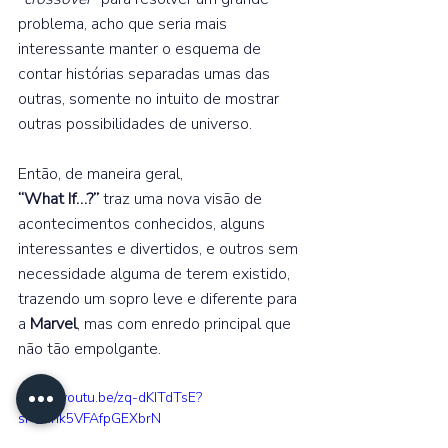
problema, acho que seria mais 
interessante manter o esquema de 
contar histórias separadas umas das 
outras, somente no intuito de mostrar 
outras possibilidades de universo.  
Então, de maneira geral, 
“What If…?”
 traz uma nova visão de 
acontecimentos conhecidos, alguns 
interessantes e divertidos, e outros sem 
necessidade alguma de terem existido, 
trazendo um sopro leve e diferente para 
a 
Marvel
, mas com enredo principal que 
não tão empolgante. 
https://youtu.be/zq-dKITdTsE?
si=_ank5VFAfpGEXbrN 