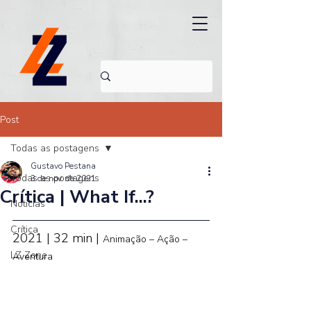
Post
Todas as postagens
Gustavo Pestana
Todas as postagens
3 de nov. de 2021
Crítica | What If...?
Noticias
Crítica
2021 | 32 min | 
Animação – Ação – 
LZ Zone
Aventura 