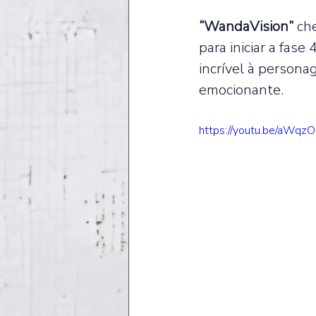
“WandaVision”
 ch
para iniciar a fa
incrível à persona
emocionante. 
https://youtu.be/aWq