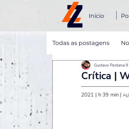
Início
Po
Todas as postagens
No
Gustavo Pestana
9
Crítica | 
2021 | h 39 min | 
Aç