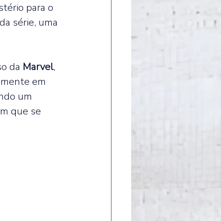
ério para o 
da série, uma 
so da 
Marvel
, 
somente em 
endo um 
em que se 