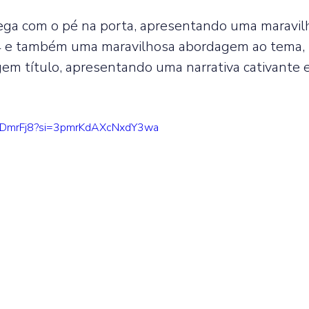
ega com o pé na porta, apresentando uma maravilh
se 4 e também uma maravilhosa abordagem ao tema,
gem título, apresentando uma narrativa cativante e
zODmrFj8?si=3pmrKdAXcNxdY3wa 