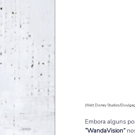
(Walt Disney Studios/Divulga
Embora alguns pon
“WandaVision”
 no