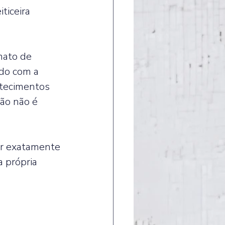
ticeira 
mato de 
do com a 
tecimentos 
ão não é 
ar exatamente 
 própria 