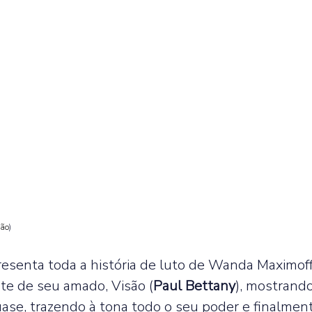
ção
) 
resenta toda a história de luto de Wanda Maximoff
te de seu amado, Visão (
Paul Bettany
), mostrando
uase, trazendo à tona todo o seu poder e finalme