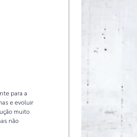
te para a 
as e evoluir 
ução muito 
mas não 