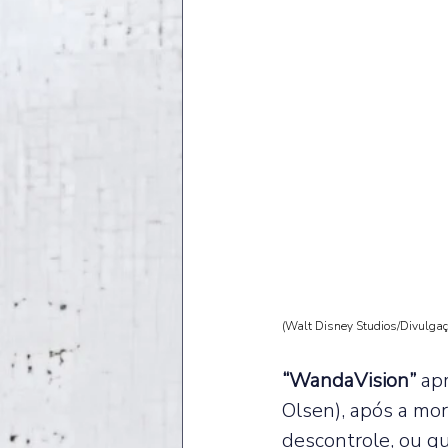
(Walt Disney Studios/Divulga
“WandaVision”
 ap
Olsen), após a mor
descontrole, ou q