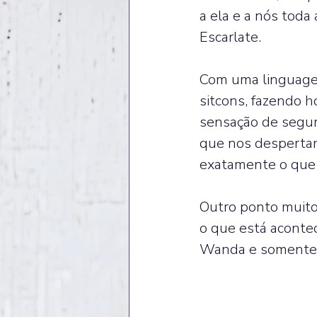
a ela e a nós toda 
Escarlate.  
Com uma linguagem
sitcons, fazendo 
sensação de segu
que nos despertam
exatamente o que 
Outro ponto muito 
o que está acontec
Wanda e somente e