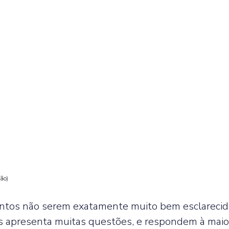
ção
) 
tos não serem exatamente muito bem esclarecido
s apresenta muitas questões, e respondem à maior