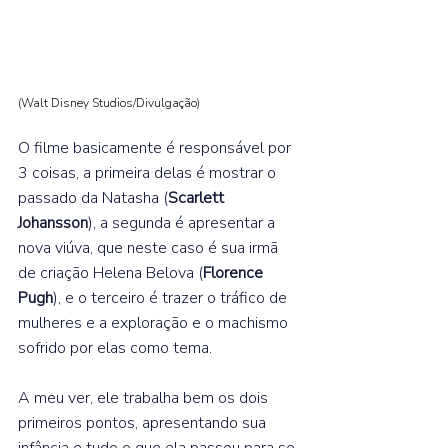
(Walt Disney Studios/Divulgação
)
O filme basicamente é responsável por 
3 coisas, a primeira delas é mostrar o 
passado da Natasha (
Scarlett 
Johansson
), a segunda é apresentar a 
nova viúva, que neste caso é sua irmã 
de criação Helena Belova (
Florence 
Pugh
), e o terceiro é trazer o tráfico de 
mulheres e a exploração e o machismo 
sofrido por elas como tema.  
A meu ver, ele trabalha bem os dois 
primeiros pontos, apresentando sua 
infância e tudo o que ela passou para se 