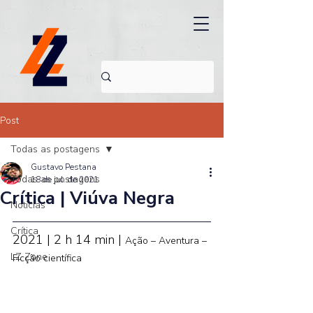
Post
Todas as postagens
Gustavo Pestana
Todas as postagens
18 de jul. de 2021
Crítica | Viúva Negra
Noticias
Crítica
2021 | 2 h 14 min | 
Ação – Aventura – 
LZ Zone
Ficção científica