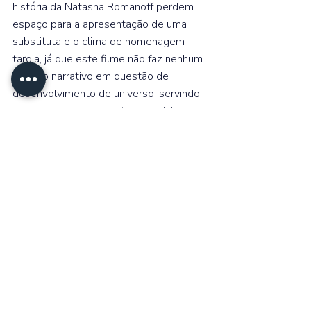
história da Natasha Romanoff perdem 
espaço para a apresentação de uma 
substituta e o clima de homenagem 
tardia, já que este filme não faz nenhum 
sentido narrativo em questão de 
desenvolvimento de universo, servindo 
somente para apresentar um mini 
universo das Viúvas Negras para que 
futuramente se possa resgatar esses 
personagens e termos a desculpa de 
que eles já existiam no universo, mesmo 
que ninguém soubesse da existência 
deles. 
https://youtu.be/uNAxHLp7wv8?
si=a_v1Che50gTDXH0M ⁣⁣ 