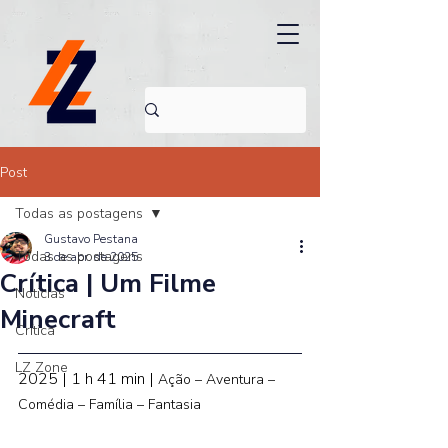
Post
Todas as postagens
Gustavo Pestana
Todas as postagens
3 de abr. de 2025
Crítica | Um Filme
Noticias
Minecraft
Crítica
LZ Zone
2025 | 1 h 41 min | 
Ação – Aventura – 
Comédia – Família – Fantasia 