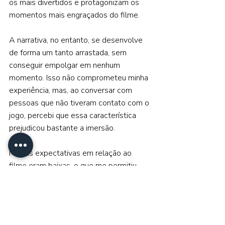
os mais divertidos e protagonizam os 
momentos mais engraçados do filme. 
A narrativa, no entanto, se desenvolve 
de forma um tanto arrastada, sem 
conseguir empolgar em nenhum 
momento. Isso não comprometeu minha 
experiência, mas, ao conversar com 
pessoas que não tiveram contato com o 
jogo, percebi que essa característica 
prejudicou bastante a imersão. 
Minhas expectativas em relação ao 
filme eram baixas, o que me permitiu 
sair satisfeito com o que foi entregue. 
Ainda assim, esperava uma aventura 
melhor equilibrada entre os públicos 
infantil e adulto, algo mais próximo do 