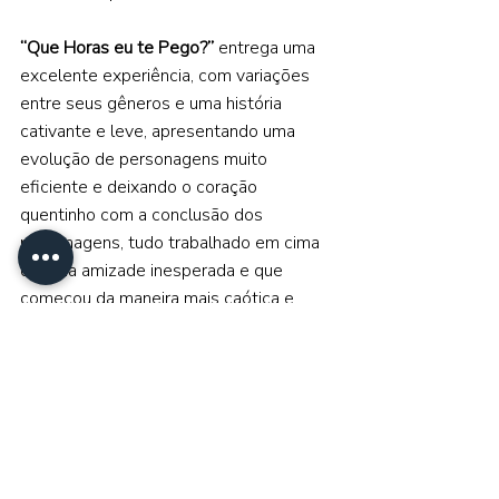
“Que Horas eu te Pego?”
 entrega uma 
excelente experiência, com variações 
entre seus gêneros e uma história 
cativante e leve, apresentando uma 
evolução de personagens muito 
eficiente e deixando o coração 
quentinho com a conclusão dos 
personagens, tudo trabalhado em cima 
de uma amizade inesperada e que 
começou da maneira mais caótica e 
problemática possível, mas que por 
algum motivo funcionou. 
https://youtu.be/4bFIuPlXK9Q?si=-
FAocM0iOVGSNVvF