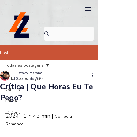
Post
Todas as postagens
Gustavo Pestana
Todas as postagens
10 de fev. de 2024
Crítica | Que Horas Eu Te
Noticias
Pego?
Crítica
LZ Zone
2024 | 1 h 43 min | 
Comédia – 
Romance 