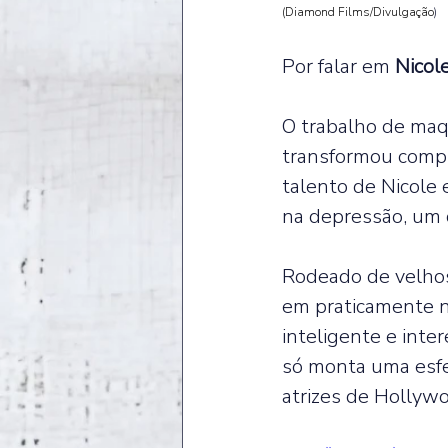
(Diamond Films/Divulgação
)
Por falar em 
Nicol
O trabalho de maqu
transformou comp
talento de Nicole 
na depressão, um d
Rodeado de velhos
em praticamente n
inteligente e inte
só monta uma esfe
atrizes de Hollyw