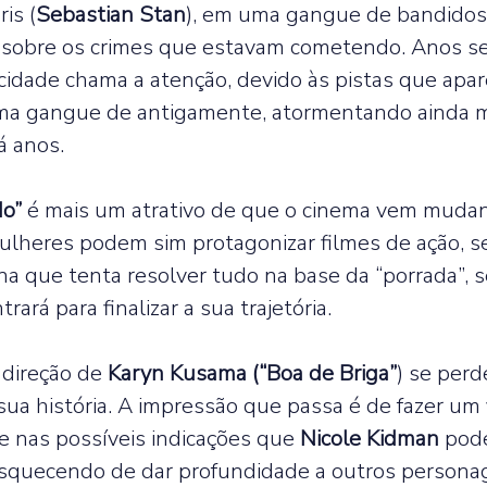
is (
Sebastian Stan
), em uma gangue de bandidos,
 sobre os crimes que estavam cometendo. Anos s
cidade chama a atenção, devido às pistas que apa
a gangue de antigamente, atormentando ainda m
 anos.  
do”
 é mais um atrativo de que o cinema vem muda
ulheres podem sim protagonizar filmes de ação, s
a que tenta resolver tudo na base da “porrada”, 
rá para finalizar a sua trajetória.  
direção de 
Karyn Kusama (“Boa de Briga”
) se per
sua história. A impressão que passa é de fazer um 
nas possíveis indicações que 
Nicole Kidman 
pode
 esquecendo de dar profundidade a outros persona