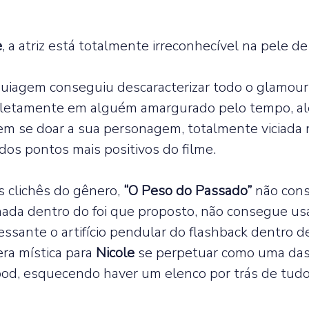
e
, a atriz está totalmente irreconhecível na pele de 
iagem conseguiu descaracterizar todo o glamour d
letamente em alguém amargurado pelo tempo, al
em se doar a sua personagem, totalmente viciada 
os pontos mais positivos do filme.  
 clichês do gênero, 
“O Peso do Passado”
 não con
ada dentro do foi que proposto, não consegue usa
ressante o artifício pendular do flashback dentro d
ra mística para 
Nicole 
se perpetuar como uma das
ood, esquecendo haver um elenco por trás de tudo