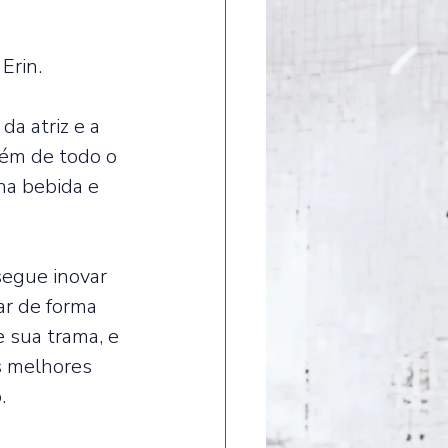
Erin.  
a atriz e a 
ém de todo o 
na bebida e 
segue inovar 
r de forma 
e sua trama, e 
 melhores 
. 