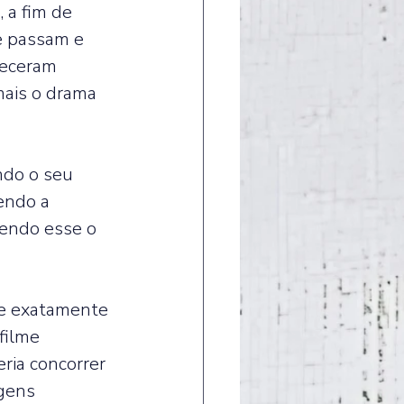
 a fim de 
e passam e 
receram 
ais o drama 
ndo o seu 
endo a 
sendo esse o 
de exatamente 
filme 
ria concorrer 
gens 