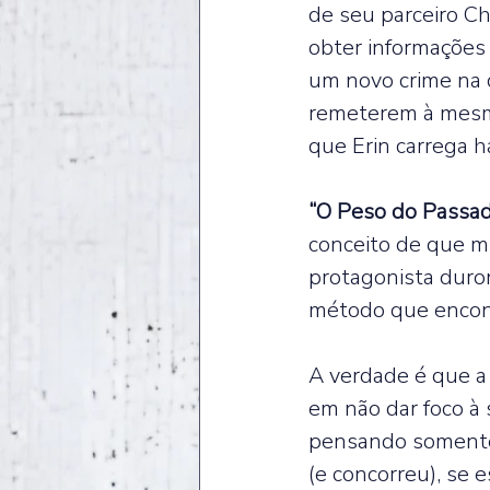
de seu parceiro Chr
obter informações
um novo crime na 
remeterem à mesm
que Erin carrega há
“O Peso do Passa
conceito de que m
protagonista duron
método que encontra
A verdade é que a 
em não dar foco à 
pensando somente 
(e concorreu), se