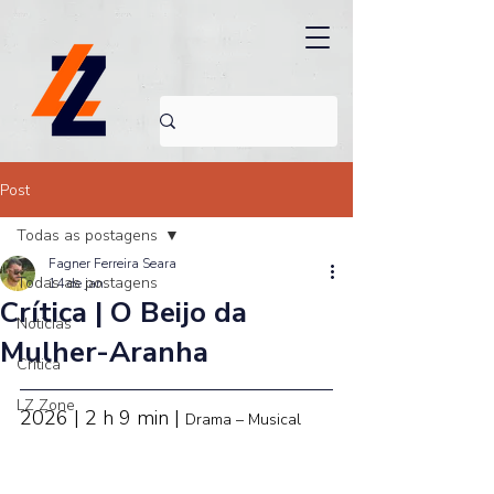
Post
Todas as postagens
Fagner Ferreira Seara
Todas as postagens
14 de jan.
Crítica | O Beijo da
Noticias
Mulher-Aranha
Crítica
LZ Zone
2026 | 2 h 9 min | 
Drama – Musical