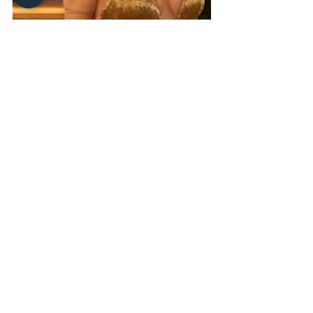
(Paris Filmes/Divulgação) 
Diferente do filme de 1985, que usava 
a fantasia como ferramenta de 
sobrevivência e denúncia silenciosa, a 
versão de 
Condon 
se inclina mais ao 
escapismo estético do que ao 
confronto político. A brutalidade do 
cárcere e o impacto simbólico da 