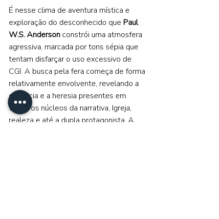
É nesse clima de aventura mística e 
exploração do desconhecido que 
Paul 
W.S. Anderson 
constrói uma atmosfera 
agressiva, marcada por tons sépia que 
tentam disfarçar o uso excessivo de 
CGI. A busca pela fera começa de forma 
relativamente envolvente, revelando a 
ganância e a heresia presentes em 
todos os núcleos da narrativa, Igreja, 
realeza e até a dupla protagonista. A 
articulação entre essas camadas cria 
uma estrutura interessante, ainda que 
fragmentada, fiel ao espírito do conto 
original. 
Conforme os eventos se desenrolam, a 
desconexão entre trama, ritmo e público 
se torna evidente. O filme dá sinais de 