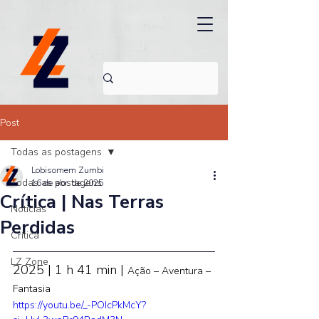
Post
Todas as postagens
Lobisomem Zumbi
Todas as postagens
16 de abr. de 2025
Crítica | Nas Terras
Noticias
Perdidas
Crítica
LZ Zone
2025 | 1 h 41 min | 
Ação – Aventura – 
Fantasia 
https://youtu.be/_-POIcPkMcY?