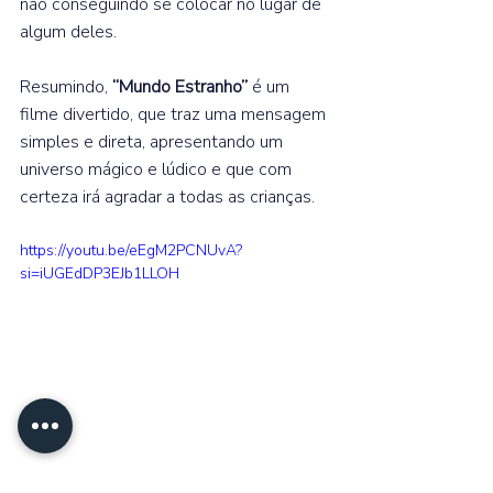
não conseguindo se colocar no lugar de 
algum deles.⁣ 
Resumindo, 
“Mundo Estranho”
 é um 
filme divertido, que traz uma mensagem 
simples e direta, apresentando um 
universo mágico e lúdico e que com 
certeza irá agradar a todas as crianças.⁣ 
https://youtu.be/eEgM2PCNUvA?
si=iUGEdDP3EJb1LLOH
Ação
Aventura
Walt Disney Studios
Animação