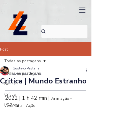
Post
Todas as postagens
Gustavo Pestana
Todas as postagens
25 de nov. de 2022
Crítica | Mundo Estranho
Noticias
Crítica
2022 | 1 h 42 min | 
Animação – 
LZ Zone
Aventura – Ação 