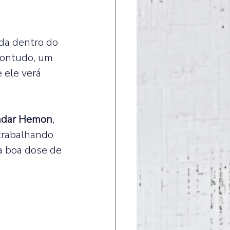
da dentro do 
Contudo, um 
 ele verá 
ndar Hemon
, 
trabalhando 
a boa dose de 