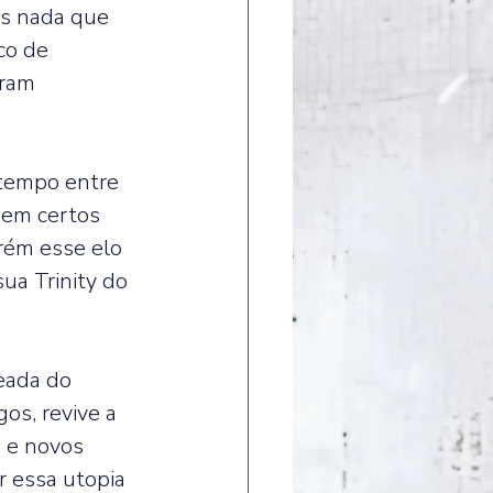
s nada que 
co de 
oram 
 tempo entre 
 em certos 
ém esse elo 
ua Trinity do 
eada do 
os, revive a 
 e novos 
 essa utopia 