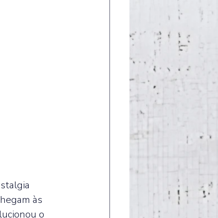
talgia 
 chegam às 
lucionou o 