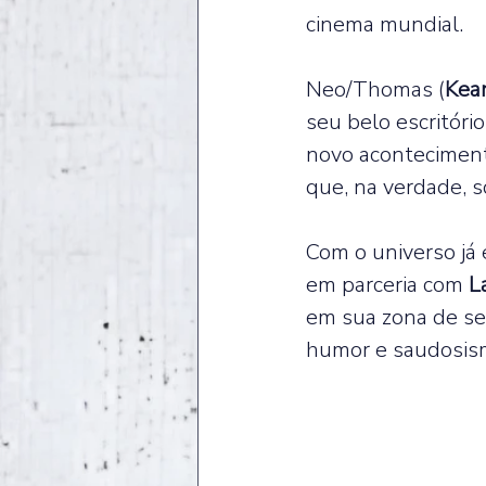
cinema mundial.  
Neo/Thomas (
Kea
seu belo escritóri
novo aconteciment
que, na verdade, s
Com o universo já 
em parceria com 
L
em sua zona de se
humor e saudosis