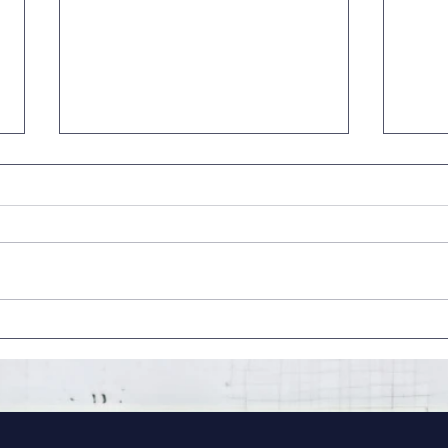
Crít
Crítica | Homem-Aranha:
Um Novo Dia