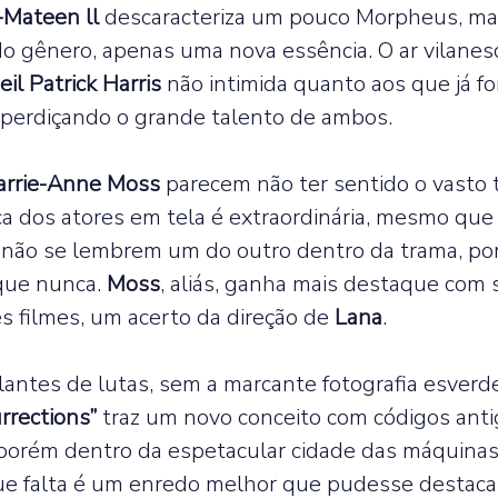
-Mateen ll
 descaracteriza um pouco Morpheus, ma
do gênero, apenas uma nova essência. O ar vilanes
eil Patrick Harris 
não intimida quanto aos que já f
perdiçando o grande talento de ambos.  
arrie-Anne Moss 
parecem não ter sentido o vasto
ca dos atores em tela é extraordinária, mesmo que
ão se lembrem um do outro dentro da trama, por
que nunca. 
Moss
, aliás, ganha mais destaque com s
s filmes, um acerto da direção de 
Lana
.  
antes de lutas, sem a marcante fotografia esverd
rrections”
 traz um novo conceito com códigos antig
, porém dentro da espetacular cidade das máquinas
ue falta é um enredo melhor que pudesse destacar