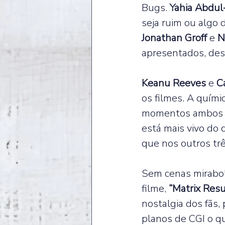
Bugs. 
Yahia Abdul
seja ruim ou algo 
Jonathan Groff 
e 
N
apresentados, des
Keanu Reeves 
e 
C
os filmes. A quími
momentos ambos n
está mais vivo do 
que nos outros trê
Sem cenas mirabol
filme, 
“Matrix Resu
nostalgia dos fãs
planos de CGI o q