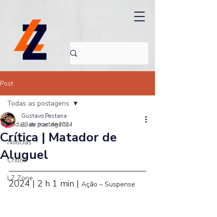
Post
Todas as postagens
Gustavo Pestana
Todas as postagens
23 de mar. de 2024
Crítica | Matador de
Noticias
Aluguel
Crítica
LZ Zone
2024 | 2 h 1 min | 
Ação – Suspense