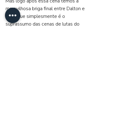
Mas logo após essa cena temos a 
maravilhosa briga final entre Dalton e 
Knox que simplesmente é o 
suprassumo das cenas de lutas do 
filme, culminando em acontecimentos 
que me surpreenderam, pois 
honestamente achei que o longa fosse 
seguir por um caminho e foi para outro 
que faz com que o longa possa ganhar 
continuações.   
De maneira geral, 
“Matador de 
Aluguel”
 é um bom filme, que tem seus 
méritos, mesmo sendo diferente do 
original, funcionando bem nas 
proporções em que se apresenta, 
entregando comédia, ação e aventura 
de maneira satisfatória.   