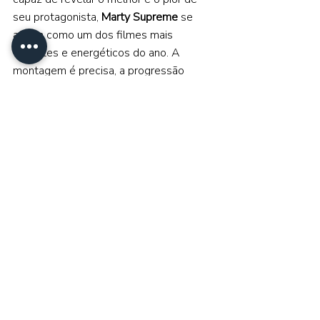
seu protagonista, 
Marty Supreme
 se 
afirma como um dos filmes mais 
vibrantes e energéticos do ano. A 
montagem é precisa, a progressão 
temporal contribui para o aumento da 
tensão, e as sequências mais 
impactantes evidenciam a maturidade 
de 
Josh Safdie 
em seu primeiro grande 
trabalho solo, agora distante da parceria 
com o irmão. 
No fim das contas, 
Marty Supreme
 vai 
muito além de um drama esportivo. O 
filme se estabelece como um estudo 
de personagem meticulosamente 
construído, que desafia o espectador a 
conviver com contradições morais. 