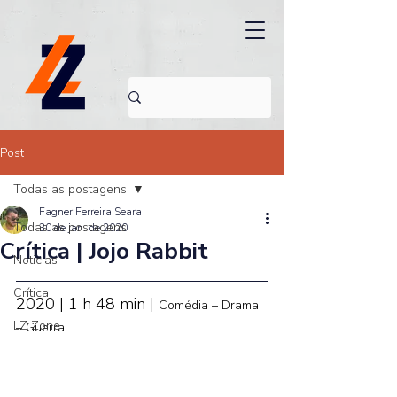
Post
Todas as postagens
Fagner Ferreira Seara
Todas as postagens
30 de jan. de 2020
Crítica | Jojo Rabbit
Noticias
Crítica
2020 | 1 h 48 min | 
Comédia – Drama 
LZ Zone
– Guerra