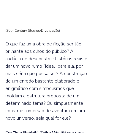
(20th Century Studios/Divulgação
)
O que faz uma obra de ficção ser tão 
brilhante aos olhos do público? A 
audácia de desconstruir histórias reais e 
dar um novo rumo “ideal” para ela, por 
mais séria que possa ser? A construção 
de um enredo bastante elaborado e 
enigmático com simbolismos que 
moldam a estrutura proposta de um 
determinado tema? Ou simplesmente 
construir a imersão de aventura em um 
novo universo, seja qual for ele?  
Em 
“Jojo Rabbit”
, 
Taika Waititi
 cria uma 