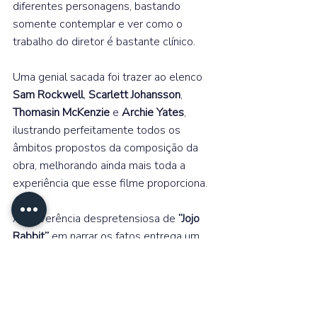
diferentes personagens, bastando 
somente contemplar e ver como o 
trabalho do diretor é bastante clínico.  
Uma genial sacada foi trazer ao elenco 
Sam Rockwell
, 
Scarlett Johansson
, 
Thomasin McKenzie
 e 
Archie Yates
, 
ilustrando perfeitamente todos os 
âmbitos propostos da composição da 
obra, melhorando ainda mais toda a 
experiência que esse filme proporciona.⁣⁣  
A irreverência despretensiosa de 
“Jojo 
Rabbit”
 em narrar os fatos entrega um 
filme divertido, dramático e cria o alarde 
para uma sociedade totalmente 
alienada de seus falsos líderes.⁣⁣ 