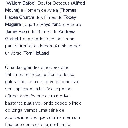
(
Willem Dafoe
), Doutor Octopus (
Alfred 
Molina
) e Homem de Areia (
Thomas 
Haden Church
) dos filmes do 
Tobey 
Maguire
, Lagarto (
Rhys Ifans
) e Electro 
(
Jamie Foxx
) dos filmes do 
Andrew 
Garfield
, onde todos eles se juntam 
para enfrentar o Homem Aranha deste 
universo, 
Tom Holland
.  
Uma das grandes questões que 
tínhamos em relação à união dessa 
galera toda, era o motivo e como isso 
seria aplicado na história, e posso 
afirmar a vocês que é um motivo 
bastante plausível, onde desde o início 
do longa, vemos uma série de 
acontecimentos que culminam em um 
final que com certeza, nenhum fã 