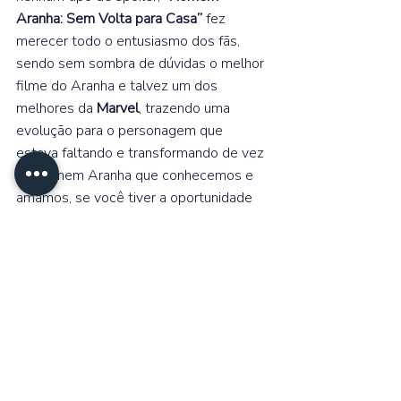
Aranha: Sem Volta para Casa” 
fez 
merecer todo o entusiasmo dos fãs, 
sendo sem sombra de dúvidas o melhor 
filme do Aranha e talvez um dos 
melhores da 
Marvel
, trazendo uma 
evolução para o personagem que 
estava faltando e transformando de vez 
no Homem Aranha que conhecemos e 
amamos, se você tiver a oportunidade 
de assistir ao filme nos cinemas, assista, 
pois tenho certeza de que irá gostar 
bastante.  
Um pequeno adendo, o filme tem duas 
cenas pós-créditos, então aguarde até 
o final, vale bastante a pena.
https://youtu.be/CyiiEJRZjSU?si=pn9UWsVy-