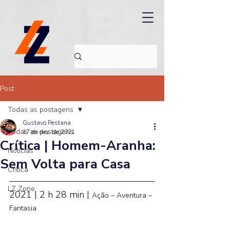
Post
Todas as postagens
Gustavo Pestana
Todas as postagens
17 de dez. de 2021
Crítica | Homem-Aranha:
Noticias
Sem Volta para Casa
Crítica
LZ Zone
2021 | 2 h 28 min | 
Ação – Aventura – 
Fantasia 