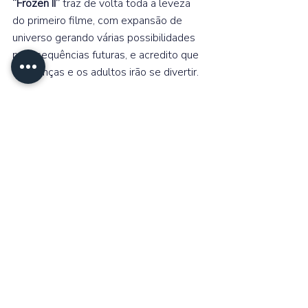
“Frozen II”
 traz de volta toda a leveza 
do primeiro filme, com expansão de 
universo gerando várias possibilidades 
para sequências futuras, e acredito que 
as crianças e os adultos irão se divertir.
https://www.youtube.com/watch?
v=TTIbWKEUPnc
Aventura
Comédia
Walt Disney Studios
Animação
Crítica