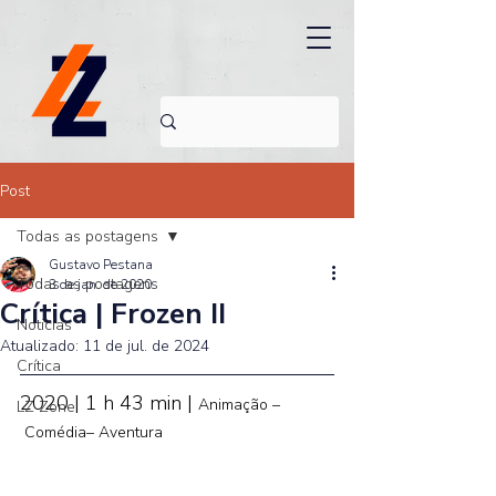
Post
Todas as postagens
Gustavo Pestana
Todas as postagens
3 de jan. de 2020
Crítica | Frozen II
Noticias
Atualizado:
11 de jul. de 2024
Crítica
2020 | 1 h 43 min | 
Animação –
LZ Zone
 Comédia– Aventura 