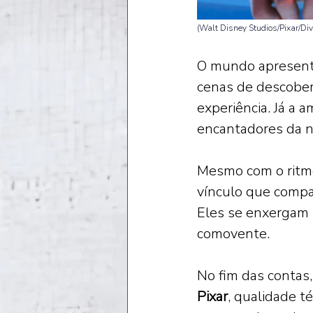
(Walt Disney Studios/Pixar/Div
O mundo apresenta
cenas de descober
experiência. Já a 
encantadores da na
Mesmo com o ritmo
vínculo que compar
Eles se enxergam u
comovente. 
No fim das contas,
Pixar
, qualidade t