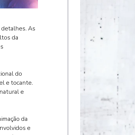
detalhes. As 
ltos da 
s 
ional do 
l e tocante. 
natural e 
nimação da 
nvolvidos e 