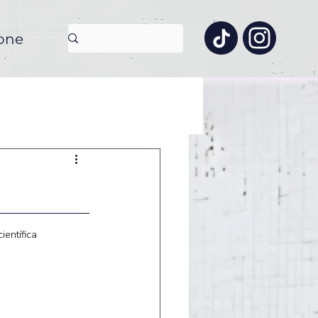
one
ientífica