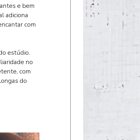
ivantes e bem 
l adiciona 
 encantar com 
do estúdio. 
liaridade no 
etente, com 
longas do 