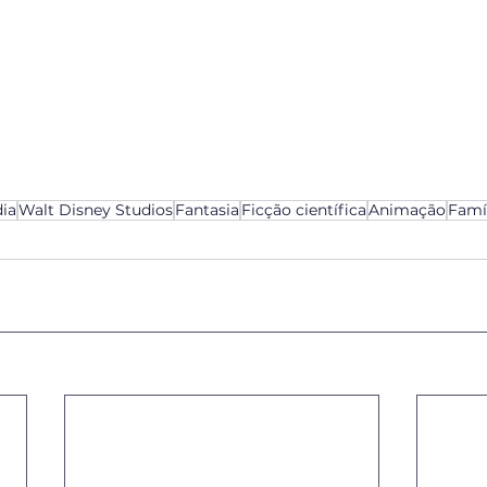
ia
Walt Disney Studios
Fantasia
Ficção científica
Animação
Famí