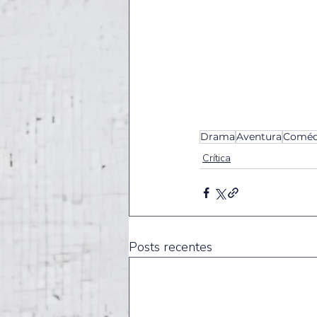
Drama
Aventura
Coméd
Crítica
Posts recentes