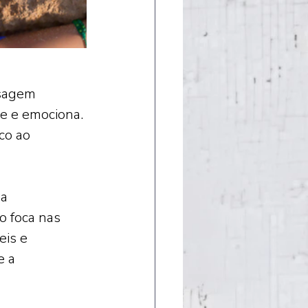
sagem 
e e emociona. 
co ao 
a 
o foca nas 
is e 
 a 