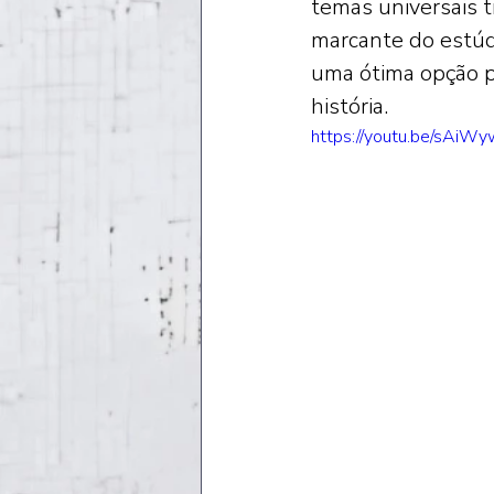
temas universais t
marcante do estúd
uma ótima opção p
história. 
https://youtu.be/sAi