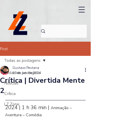
Post
Todas as postagens
Gustavo Pestana
Todas as postagens
19 de jun. de 2024
Crítica | Divertida Mente
Noticias
2
Crítica
LZ Zone
2024 | 1 h 36 min | 
Animação – 
Aventura – Comédia