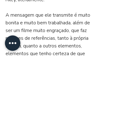
A mensagem que ele transmite é muito 
bonita e muito bem trabalhada, além de 
ser um filme muito engraçado, que faz 
milhares de referências, tanto à própria 
história, quanto a outros elementos, 
elementos que tenho certeza de que 
vão te divertir assim que entrarem em 
cena.    
Por isso acho que 
“Divertida Mente 
2”
 consegue se igualar em questão de 
qualidade com o primeiro longa, 
trazendo uma história bem construída, 
expandindo seu universo, divertindo e 
emocionando como só a Pixar sabe 
fazer (mesmo que eu tenha achado o 