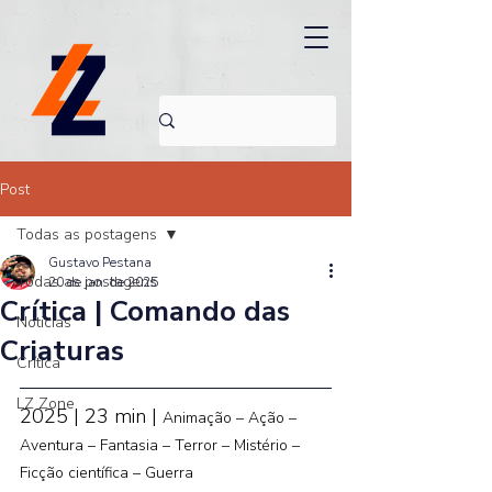
Post
Todas as postagens
Gustavo Pestana
Todas as postagens
20 de jan. de 2025
Crítica | Comando das
Noticias
Criaturas
Crítica
LZ Zone
2025 | 23 min | 
Animação – Ação – 
Aventura – Fantasia – Terror – Mistério – 
Ficção científica – Guerra