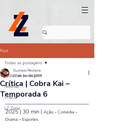
Post
Todas as postagens
Gustavo Pestana
Todas as postagens
28 de fev. de 2025
Crítica | Cobra Kai –
Noticias
Temporada 6
Crítica
LZ Zone
2025 | 30 min | 
Ação – Comédia – 
Drama – Esportes