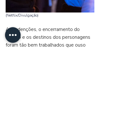
(Netflix/Divulgação) 
As redenções, o encerramento do 
torneio e os destinos dos personagens 
foram tão bem trabalhados que ouso 
dizer que há tempos não via uma série 
terminar com um espírito tão leve e 
positivo. 
Cobra Kai 
conseguiu concluir 
sua história sem perder qualidade ao 
longo dos anos e, o mais importante, 
sem parecer apressada ou forçada por 
um cancelamento repentino. 
Os finais de cada personagem são 
naturais e coerentes, deixando espaço 
para possíveis explorações futuras, mas 
não por falta de conclusão, e sim porque 