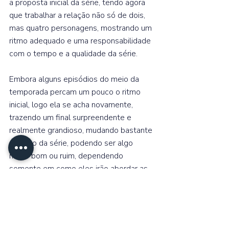
a proposta inicial da série, tendo agora 
que trabalhar a relação não só de dois, 
mas quatro personagens, mostrando um 
ritmo adequado e uma responsabilidade 
com o tempo e a qualidade da série.⁣  
Embora alguns episódios do meio da 
temporada percam um pouco o ritmo 
inicial, logo ela se acha novamente, 
trazendo um final surpreendente e 
realmente grandioso, mudando bastante 
o futuro da série, podendo ser algo 
muito bom ou ruim, dependendo 
somente em como eles irão abordar as 
pontas soltas na quinta temporada.⁣  
Então, 
“Cobra Kai” 
traz de volta uma 
pegada mais profunda e divertida, 