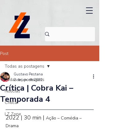
Post
Todas as postagens
Gustavo Pestana
Todas as postagens
2 de jan. de 2022
Crítica | Cobra Kai –
Noticias
Temporada 4
Crítica
LZ Zone
2022 | 30 min | 
Ação – Comédia – 
Drama