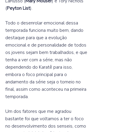
LaRusso (
Mary Mouser
) e Tory Nichols 
(
Peyton List
).⁣  
Todo o desenrolar emocional dessa 
temporada funciona muito bem, dando 
destaque para que a evolução 
emocional e de personalidade de todos 
os jovens sejam bem trabalhados, e que 
tenha a ver com a série, mas não 
dependendo do Karatê para isso, 
embora o foco principal para o 
andamento da série seja o torneio no 
final, assim como aconteceu na primeira 
temporada.⁣  
Um dos fatores que me agradou 
bastante foi que voltamos a ter o foco 
no desenvolvimento dos senseis, como 