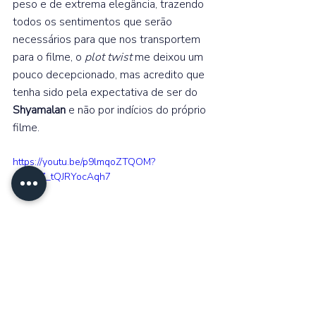
peso e de extrema elegância, trazendo 
todos os sentimentos que serão 
necessários para que nos transportem 
para o filme, o 
plot twist 
me deixou um 
pouco decepcionado, mas acredito que 
tenha sido pela expectativa de ser do 
Shyamalan 
e não por indícios do próprio 
filme.  
https://youtu.be/p9lmqoZTQOM?
si=Ugi7_tQJRYocAqh7
Suspense
Terror
Universal Pictures
Mistério