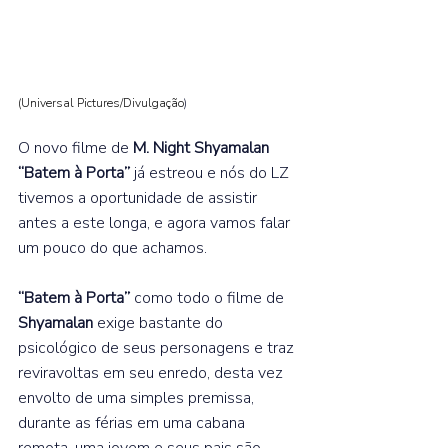
(Universal Pictures/Divulgação
) 
O novo filme de 
M. Night Shyamalan 
“Batem à Porta” 
já estreou e nós do LZ 
tivemos a oportunidade de assistir 
antes a este longa, e agora vamos falar 
um pouco do que achamos.  
“Batem à Porta” 
como todo o filme de 
Shyamalan 
exige bastante do 
psicológico de seus personagens e traz 
reviravoltas em seu enredo, desta vez 
envolto de uma simples premissa, 
durante as férias em uma cabana 
remota, uma jovem e seus pais são 