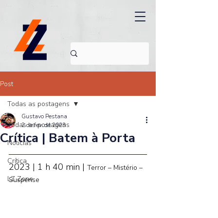
Post
Todas as postagens
Gustavo Pestana
Todas as postagens
2 de fev. de 2023
Crítica | Batem à Porta
Noticias
Crítica
2023 | 1 h 40 min | 
Terror – Mistério – 
LZ Zone
Suspense