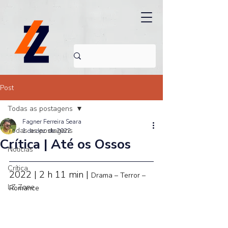
Post
Todas as postagens
Fagner Ferreira Seara
Todas as postagens
1 de dez. de 2022
Crítica | Até os Ossos
Noticias
Crítica
2022 | 2 h 11 min | 
Drama – Terror – 
LZ Zone
Romance 