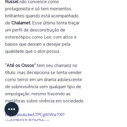
Russel
 não convence como 
protagonista e só tem momentos 
brilhantes quando está acompanhado 
de 
Chalamet
. Esse último tenta traçar 
um perfil de desconstrução de 
estereótipos como Lee, com altos e 
baixos que deixam a desejar pela 
qualidade que o ator possui.  
“Até os Ossos”
 tem seu chamariz no 
título, mas decepciona se tenta vender 
como terror em um drama adolescente 
de sobrevivência sem qualquer tipo de 
empolgação, mesmo trazendo as 
metáforas sobre vivência em sociedade. 
https://youtu.be/LTPCgWWwTXI?
si=640R4X4UEQHZHu-v