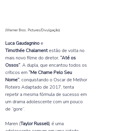
(Warner Bros. Pictures/Divulgação
) 
Luca Gaudagnino
 e 
Timothée Chalament
 estão de volta no 
mais novo filme do diretor, 
“Até os 
Ossos”
. A dupla, que encantou todos os 
críticos em 
“Me Chame Pelo Seu 
Nome”
, conquistando o Oscar de Melhor 
Roteiro Adaptado de 2017, tenta 
repetir a mesma fórmula de sucesso em 
um drama adolescente com um pouco 
de “gore”.  
Maren (
Taylor Russell
) é uma 
adolescente comum em uma cidade 