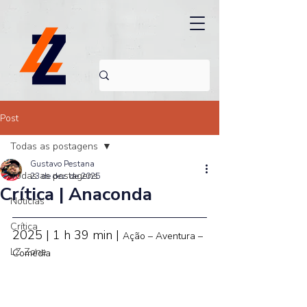
Post
Todas as postagens
Gustavo Pestana
Todas as postagens
23 de dez. de 2025
Crítica | Anaconda
Noticias
Crítica
2025 | 1 h 39 min | 
Ação – Aventura – 
LZ Zone
Comédia