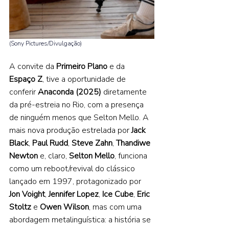
(Sony Pictures/Divulgação) 
A convite da 
Primeiro Plano 
e da 
Espaço Z
, tive a oportunidade de 
conferir 
Anaconda (2025)
 diretamente 
da pré-estreia no Rio, com a presença 
de ninguém menos que Selton Mello. A 
mais nova produção estrelada por 
Jack 
Black
, 
Paul Rudd
, 
Steve Zahn
, 
Thandiwe 
Newton 
e, claro, 
Selton Mello
, funciona 
como um reboot/revival do clássico 
lançado em 1997, protagonizado por 
Jon Voight
, 
Jennifer Lopez
, 
Ice Cube
, 
Eric 
Stoltz 
e 
Owen Wilson
, mas com uma 
abordagem metalinguística: a história se 