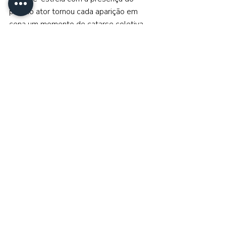
próprio ator tornou cada aparição em 
cena um momento de catarse coletiva, 
elevando ainda mais a experiência, mas 
mesmo sem ter essa experiencia, 
acredito que todos terão essa mesma 
sensação quando o ator estiver em 
cena. 
No geral, 
Anaconda (2025) 
é 
exatamente o que promete: uma 
comédia escrachada sobre uma cobra 
gigante caçando pessoas. O elenco é 
afiado, a narrativa flui muito bem e o 
roteiro apresenta reviravoltas 
importantes para a história, mesmo 
mantendo o espírito caótico e aleatório 
que define o filme. As participações 
especiais são pontuais, mas bem 