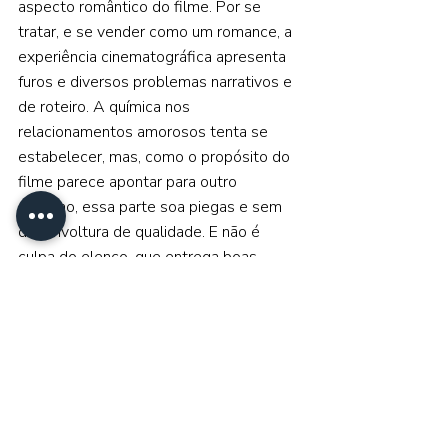
aspecto romântico do filme. Por se 
tratar, e se vender como um romance, a 
experiência cinematográfica apresenta 
furos e diversos problemas narrativos e 
de roteiro. A química nos 
relacionamentos amorosos tenta se 
estabelecer, mas, como o propósito do 
filme parece apontar para outro 
caminho, essa parte soa piegas e sem 
desenvoltura de qualidade. E não é 
culpa do elenco, que entrega boas 
atuações em todos os momentos, 
especialmente 
Dakota Johnson
, que se 
sobressai nas cenas em que os três 
estão juntos. 
Apesar disso, 
Amores Materialistas
 se 
distancia dos romances genéricos que 