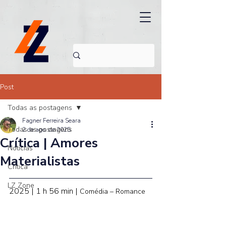
Post
Todas as postagens
Fagner Ferreira Seara
Todas as postagens
2 de ago. de 2025
Crítica | Amores
Noticias
Materialistas
Crítica
LZ Zone
2025 | 1 h 56 min | 
Comédia – Romance 