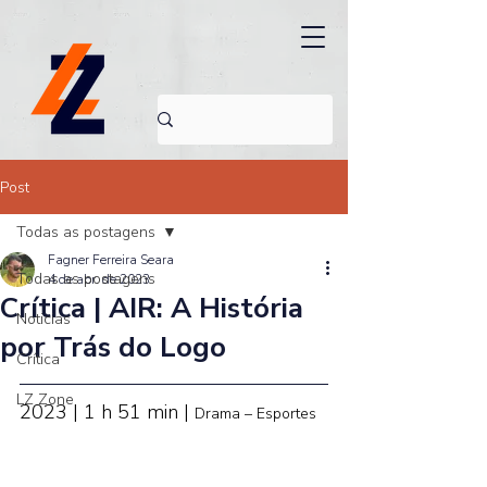
Post
Todas as postagens
Fagner Ferreira Seara
Todas as postagens
4 de abr. de 2023
Crítica | AIR: A História
Noticias
por Trás do Logo
Crítica
LZ Zone
2023 | 1 h 51 min | 
Drama – Esportes 