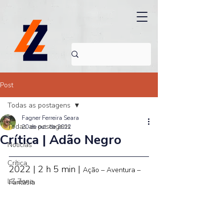
Post
Todas as postagens
Fagner Ferreira Seara
Todas as postagens
20 de out. de 2022
Crítica | Adão Negro
Noticias
Crítica
2022 | 2 h 5 min | 
Ação – Aventura – 
LZ Zone
Fantasia 