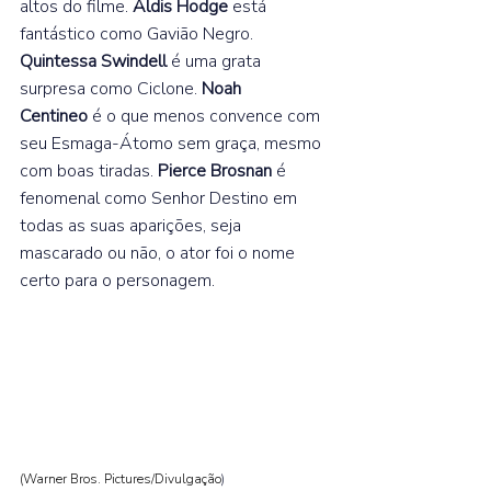
altos do filme. 
Aldis Hodge 
está 
fantástico como Gavião Negro. 
Quintessa Swindell 
é uma grata 
surpresa como Ciclone. 
Noah 
Centineo 
é o que menos convence com 
seu Esmaga-Átomo sem graça, mesmo 
com boas tiradas. 
Pierce Brosnan 
é 
fenomenal como Senhor Destino em 
todas as suas aparições, seja 
mascarado ou não, o ator foi o nome 
certo para o personagem.  
(Warner Bros. Pictures/Divulgação
) 