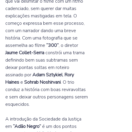
que vai delimitar o filme com um ritmo 
cadenciado, sem querer dar muitas 
explicações mastigadas em tela. O 
começo expressa bem esse processo, 
com um narrador dando uma breve 
história. Com uma fotografia que se 
assemelha ao filme 
“300”
, o diretor 
Jaume Collet-Serra 
constrói uma trama 
definindo bem suas subtramas sem 
deixar pontas soltas em roteiro 
assinado por 
Adam Sztykiel
, 
Rory 
Haines 
e 
Sohrab Noshirvani
. O trio 
conduz a história com boas reviravoltas 
e sem deixar outros personagens serem 
esquecidos.  
A introdução da Sociedade da Justiça 
em 
“Adão Negro” 
é um dos pontos 