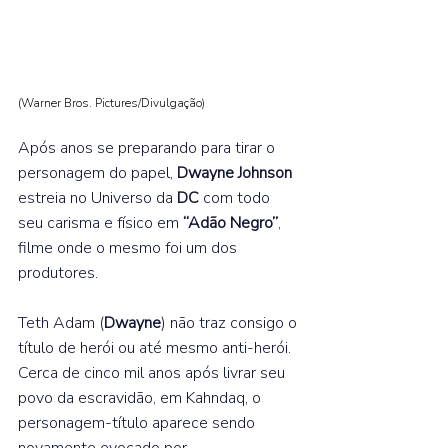
(Warner Bros. Pictures/Divulgação
) 
Após anos se preparando para tirar o 
personagem do papel, 
Dwayne Johnson 
estreia no Universo da 
DC 
com todo 
seu carisma e físico em 
“Adão Negro”
, 
filme onde o mesmo foi um dos 
produtores.⁣  
Teth Adam (
Dwayne
) não traz consigo o 
título de herói ou até mesmo anti-herói. 
Cerca de cinco mil anos após livrar seu 
povo da escravidão, em Kahndaq, o 
personagem-título aparece sendo 
novamente evocado por 