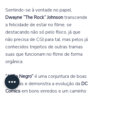
Sentindo-se à vontade no papel, 
Dwayne “The Rock” Johnson 
transcende 
a felicidade de estar no filme, se 
destacando não só pelo físico, já que 
não precisa de CGI para tal, mas pelos já 
conhecidos trejeitos de outras tramas 
suas que funcionam no filme de forma 
orgânica.⁣  
“Adão Negro”
 é uma conjuntura de boas 
escolhas e demonstra a evolução da 
DC 
Comics 
em bons enredos e um caminho 
que pode se consolidar, dosando muito 
bem as suas características.⁣ 
https://youtu.be/2CbyL9PEM_M?
si=4djiEWCvGodGJjwc