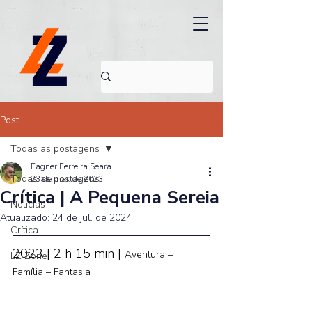
Post
Todas as postagens
Fagner Ferreira Seara
Todas as postagens
23 de mai. de 2023
Crítica | A Pequena Sereia
Noticias
Atualizado:
24 de jul. de 2024
Crítica
2023 | 2 h 15 min | 
Aventura – 
LZ Zone
Família – Fantasia 