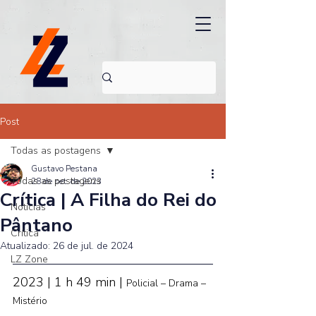
Post
Todas as postagens
Gustavo Pestana
Todas as postagens
28 de set. de 2023
Crítica | A Filha do Rei do
Noticias
Pântano
Crítica
Atualizado:
26 de jul. de 2024
LZ Zone
2023 | 1 h 49 min | 
Policial – Drama – 
Mistério