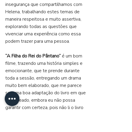
insegurança que compartilhamos com 
Helena, trabalhando estes temas de 
maneira respeitosa e muito assertiva, 
explorando todas as questões que 
vivenciar uma experiência como essa 
podem trazer para uma pessoa.  
“A Filha do Rei do Pântano” 
é um bom 
filme, trazendo uma história simples e 
emocionante, que te prende durante 
toda a sessão, entregando um drama 
muito bem elaborado, que me parece 
ser uma boa adaptação do livro em que 
foi baseado, embora eu não possa 
garantir com certeza, pois não li o livro 
em questão, mas analisando somente o 
longa, acredito que possa, sim, ser um 
bom passatempo para quem gosta 